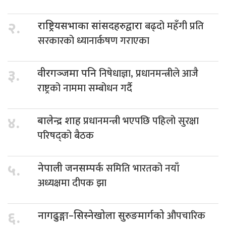
बढ्दो महँगी प्रति
२.
राष्ट्रियसभाका सांसदहरुद्वारा
सरकारको ध्यानार्कषण गराएका
निषेधाज्ञा, प्रधानमन्त्रीले आजै
३.
वीरगञ्जमा पनि
राष्ट्रको नाममा सम्बोधन गर्दै
प्रधानमन्त्री भएपछि पहिलो सुरक्षा
४.
बालेन्द्र शाह
परिषद्को बैठक
समिति भारतको नयाँ
५.
नेपाली जनसम्पर्क
अध्यक्षमा दीपक झा
औपचारिक
६.
नागढुङ्गा–सिस्नेखोला सुरुङमार्गको