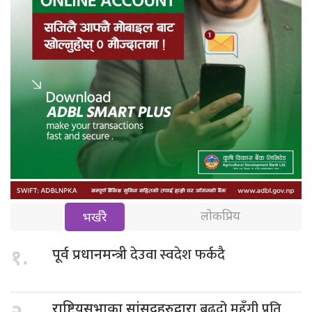
लोकप्रिय
भर्खरै
देउवा स्वदेश फर्कदै
१.
पूर्व प्रधानमन्त्री
बढ्दो महँगी प्रति
राष्ट्रियसभाका सांसदहरुद्वारा