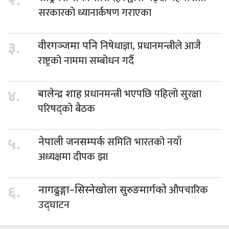
२.
सरकारको ध्यानार्कषण गराएका
निषेधाज्ञा, प्रधानमन्त्रीले आजै
३.
वीरगञ्जमा पनि
राष्ट्रको नाममा सम्बोधन गर्दै
प्रधानमन्त्री भएपछि पहिलो सुरक्षा
४.
बालेन्द्र शाह
परिषद्को बैठक
समिति भारतको नयाँ
५.
नेपाली जनसम्पर्क
अध्यक्षमा दीपक झा
औपचारिक
६.
नागढुङ्गा–सिस्नेखोला सुरुङमार्गको
उद्घाटन