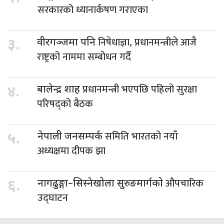
सरकारको ध्यानार्कषण गराएका
निषेधाज्ञा, प्रधानमन्त्रीले आजै
३.
वीरगञ्जमा पनि
राष्ट्रको नाममा सम्बोधन गर्दै
प्रधानमन्त्री भएपछि पहिलो सुरक्षा
४.
बालेन्द्र शाह
परिषद्को बैठक
समिति भारतको नयाँ
५.
नेपाली जनसम्पर्क
अध्यक्षमा दीपक झा
औपचारिक
६.
नागढुङ्गा–सिस्नेखोला सुरुङमार्गको
उद्घाटन