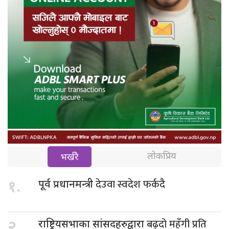
लोकप्रिय
भर्खरै
देउवा स्वदेश फर्कदै
१.
पूर्व प्रधानमन्त्री
बढ्दो महँगी प्रति
२.
राष्ट्रियसभाका सांसदहरुद्वारा