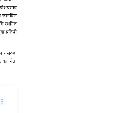
मा पौडेलले
णेशप्रसाद
ीय छानबिन
गि स्थगित
प्रतिपक्षी
्न नसक्दा
 दलका नेता