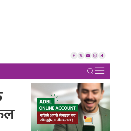
क
लफल