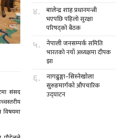
प्रधानमन्त्री
४.
बालेन्द्र शाह
भएपछि पहिलो सुरक्षा
परिषद्को बैठक
समिति
५.
नेपाली जनसम्पर्क
भारतको नयाँ अध्यक्षमा दीपक
झा
६.
नागढुङ्गा–सिस्नेखोला
औपचारिक
सुरुङमार्गको
ेटमा संसद
उद्घाटन
्चस्तरीय
यस विषयमा