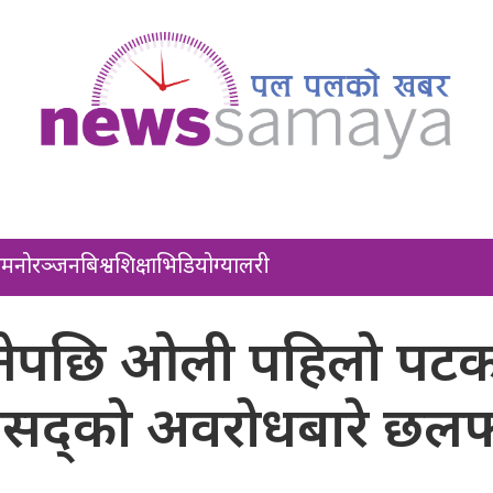
ल
मनोरञ्जन
बिश्व
शिक्षा
भिडियो
ग्यालरी
ि बनेपछि ओली पहिलो पट
ंसद्को अवरोधबारे छ