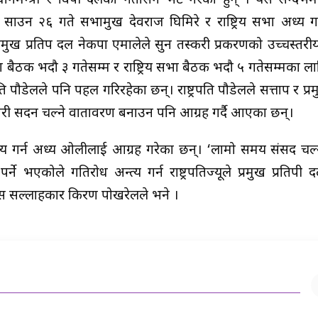
धानमन्त्री र विपक्षी दलका नेतासँग भेट गरेका हुन् । यसै सन्दर्भ
। साउन २६ गते सभामुख देवराज घिमिरे र राष्ट्रिय सभा अध्यक्ष ग
ख प्रतिपक्ष दल नेकपा एमालेले सुन तस्करी प्रकरणको उच्चस्तर
बैठक भदौ ३ गतेसम्म र राष्ट्रिय सभा बैठक भदौ ५ गतेसम्मका ला
लले पनि पहल गरिरहेका छन्। राष्ट्रपति पौडेलले सत्तापक्ष र प्रमुख 
गरी सदन चल्ने वातावरण बनाउन पनि आग्रह गर्दै आएका छन्।
्य गर्न अध्यक्ष ओलीलाई आग्रह गरेका छन्। ‘लामो समय संसद चल
े भएकोले गतिरोध अन्त्य गर्न राष्ट्रपतिज्यूले प्रमुख प्रतिपक्षी
रेस सल्लाहकार किरण पोखरेलले भने ।