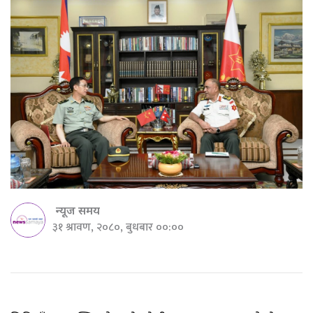
न्यूज समय
३१ श्रावण, २०८०, बुधबार ००:००