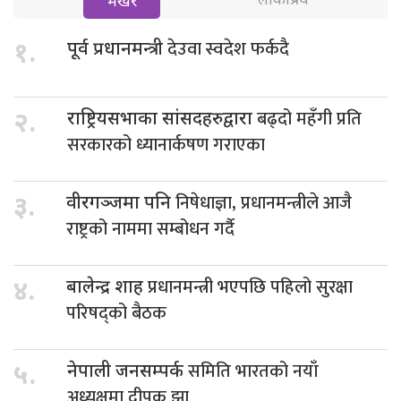
लोकप्रिय
भर्खरै
देउवा स्वदेश फर्कदै
१.
पूर्व प्रधानमन्त्री
बढ्दो महँगी प्रति
२.
राष्ट्रियसभाका सांसदहरुद्वारा
सरकारको ध्यानार्कषण गराएका
निषेधाज्ञा, प्रधानमन्त्रीले आजै
३.
वीरगञ्जमा पनि
राष्ट्रको नाममा सम्बोधन गर्दै
प्रधानमन्त्री भएपछि पहिलो सुरक्षा
४.
बालेन्द्र शाह
परिषद्को बैठक
समिति भारतको नयाँ
५.
नेपाली जनसम्पर्क
अध्यक्षमा दीपक झा