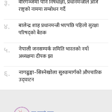
निषेधाज्ञा, प्रधानमन्त्रीले आजै
३.
वीरगञ्जमा पनि
राष्ट्रको नाममा सम्बोधन गर्दै
प्रधानमन्त्री भएपछि पहिलो सुरक्षा
४.
बालेन्द्र शाह
परिषद्को बैठक
समिति भारतको नयाँ
५.
नेपाली जनसम्पर्क
अध्यक्षमा दीपक झा
औपचारिक
६.
नागढुङ्गा–सिस्नेखोला सुरुङमार्गको
उद्घाटन