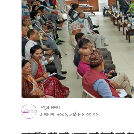
न्यूज समय
७ श्रावण, २०८०, आईतबार ००:००