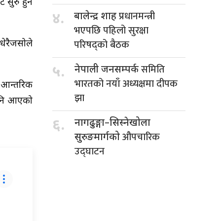
 सुरु हुने
प्रधानमन्त्री
४.
बालेन्द्र शाह
भएपछि पहिलो सुरक्षा
परिषद्को बैठक
धेरैजसोले
समिति
५.
नेपाली जनसम्पर्क
भारतको नयाँ अध्यक्षमा दीपक
ा आन्तरिक
झा
 पनि आएको
६.
नागढुङ्गा–सिस्नेखोला
औपचारिक
सुरुङमार्गको
उद्घाटन