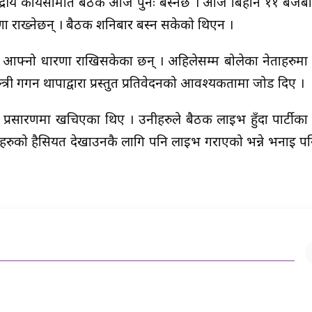
केन्द्रीय कार्यसमिति बैठक आज पुनः बस्नेछ । आज बिहान ११ बजेबाट
रणा राख्नेछन् । बैठक शनिबार बस्न सकेको थिएन ।
े आफ्नो धारणा राखिसकेका छन् । अहिलेसम्म बोलेका नेताहरुमा 
्री गगन थापाद्वारा प्रस्तुत प्रतिवेदनको आवश्यकतामा जोड दिए ।
्यक्ष प्रसारणमा खचिएका थिए । उनीहरुले बैठक लाइभ हुँदा पार्टीक
त्रीहरुको हैसियत देखाउनकै लागि पनि लाइभ गराएको भन्ने भनाइ