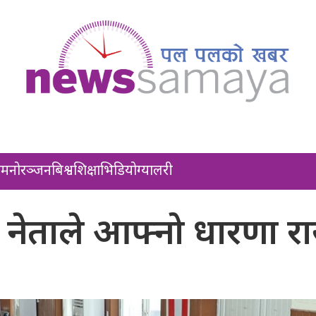
ल
मनोरञ्जन
बिश्व
शिक्षा
भिडियो
ग्यालरी
की नेताले आफ्नो धारणा राख