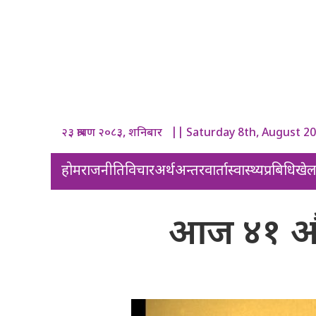
२३ श्रावण २०८३, शनिबार || Saturday 8th, August 2
होम
राजनीति
विचार
अर्थ
अन्तरवार्ता
स्वास्थ्य
प्रबिधि
खे
आज ४१ औं 