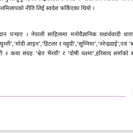
र मेलमिलापको नीति लिई स्वदेश फर्किएका थियो ।
दान पर्‍याए । नेपाली साहित्यमा मनोवैज्ञानिक यथार्थवादी धाराका
म्ती’,‘मोदी आइन’,‘हिटलर र यहुदी’,‘सुम्निमा’,‘नरेन्द्रदाई’,एवं 
 २ कथा संग्रह ‘श्वेत भैरवी’ र ‘दोषी चश्मा’,हरिप्रसाद शर्माको 