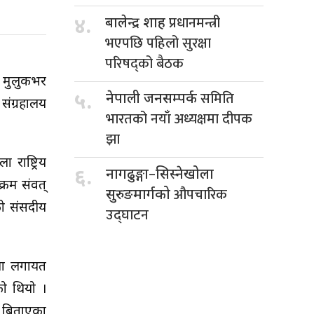
प्रधानमन्त्री
४.
बालेन्द्र शाह
भएपछि पहिलो सुरक्षा
परिषद्को बैठक
ार मुलुकभर
समिति
५.
नेपाली जनसम्पर्क
संग्रहालय
भारतको नयाँ अध्यक्षमा दीपक
झा
राष्ट्रिय
६.
नागढुङ्गा–सिस्नेखोला
क्रम संवत्
औपचारिक
सुरुङमार्गको
ो संसदीय
उद्घाटन
ला लगायत
को थियो ।
न बिताएका