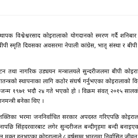
ा संस्थापक विश्वेश्वरप्रसाद कोइरालाको योगदानको स्मरण गर्दै शनिब
ीपी स्मृति दिवसका अवसरमा नेपाली कांग्रेस, भातृ संस्था र बीपी 
न तथा नागरिक उड्ययन मन्त्रालयले सुन्दरीजलमा बीपी कोइराला 
्रजातन्त्रको स्थापनाका लागि कठोर संघर्ष गर्नुभएका कोइरालाको वि
जन्म १९७१ भदौ २४ गते भएको हो । विक्रम संवत् २०१५ सालक
नमन्त्री बनेका थिए ।
को शक्तिका भरमा जननिर्वाचित सरकार अपदस्त गरिएपछि कोइरा
नापछि सिंहदरवारबाट लगेर सुन्दरीजल बन्दीगृहमा बन्दी बनाइए
जेल मुक्त हुनुभएका कोइरालाले ८ वर्षसम्म भारतमा निर्वासित जीव