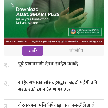
लोकप्रिय
भर्खरै
देउवा स्वदेश फर्कदै
१.
पूर्व प्रधानमन्त्री
बढ्दो महँगी प्रति
२.
राष्ट्रियसभाका सांसदहरुद्वारा
सरकारको ध्यानार्कषण गराएका
निषेधाज्ञा, प्रधानमन्त्रीले आजै
३.
वीरगञ्जमा पनि