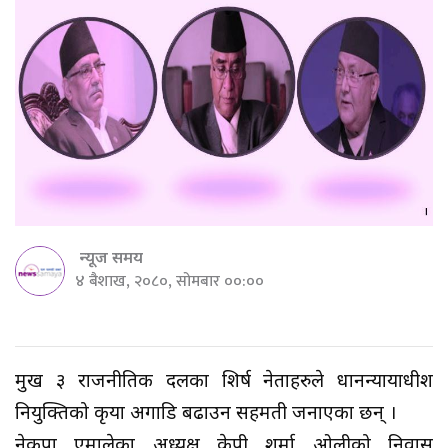
न्यूज समय
४ बैशाख, २०८०, सोमबार ००:००
प्रमुख ३ राजनीतिक दलका शिर्ष नेताहरुले प्रधानन्यायाधीश
नियुक्तिको प्रकृया अगाडि बढाउन सहमती जनाएका छन् ।
नेकपा एमालेका अध्यक्ष केपी शर्मा ओलीको निवास