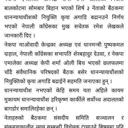
बालकोटमा सोमबार बिहान भएको शिर्ष ३ नेताको बैठकमा
प्रधानन्यायाधीशको नियुक्ति प्रकृया अगाडि बढानउने निर्णय
भएको नेपाली काँग्रेसका प्रमुख सचेतक रमेश लेखकले
जानकारी दिए ।
नेकपा माओवादी केन्द्रका अध्यक्ष एवं प्रधानमन्त्री पुष्पकमल
दाहाल, नेपाली काँग्रेसका सभापति शेरबहादुर देउवा, र नेकपा
एमालेका अध्यक्ष केपी शर्मा ओली बिच भएको छलफलमा
चाँडै संवैधानिक परिषदको बैठक बसेर प्रधानन्यायाधीशको
नियुक्तिको प्रकृया अगाडि बढाईने सहमति जनाएका हुन् ।
प्रधानन्यायाधीश नभएको केहि समय यता अहिले कायम
मुकायम प्रधानन्यायाधीश हरिकृष्ण कार्कीले सर्वोच्च अदालतको
बागडोर समालिरहेका छन् ।
नेताहरुको बैठकमा संसदीय समिति सञ्चालन र
संक्रमणकालीन न्याय सम्बन्धी विधेयक टुंग्याउने बिषयमा पनि