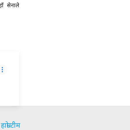
ँ सेनाले
हाम्रो टीम