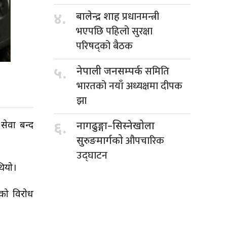
प्रधानमन्त्री
४.
बालेन्द्र शाह
भएपछि पहिलो सुरक्षा
परिषद्को बैठक
समिति
५.
नेपाली जनसम्पर्क
भारतको नयाँ अध्यक्षमा दीपक
झा
सेवा बन्द
६.
नागढुङ्गा–सिस्नेखोला
औपचारिक
सुरुङमार्गको
उद्घाटन
थियो।
ेको विरोध