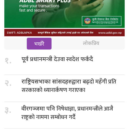
लोकप्रिय
भर्खरै
देउवा स्वदेश फर्कदै
१.
पूर्व प्रधानमन्त्री
बढ्दो महँगी प्रति
२.
राष्ट्रियसभाका सांसदहरुद्वारा
सरकारको ध्यानार्कषण गराएका
निषेधाज्ञा, प्रधानमन्त्रीले आजै
३.
वीरगञ्जमा पनि
राष्ट्रको नाममा सम्बोधन गर्दै