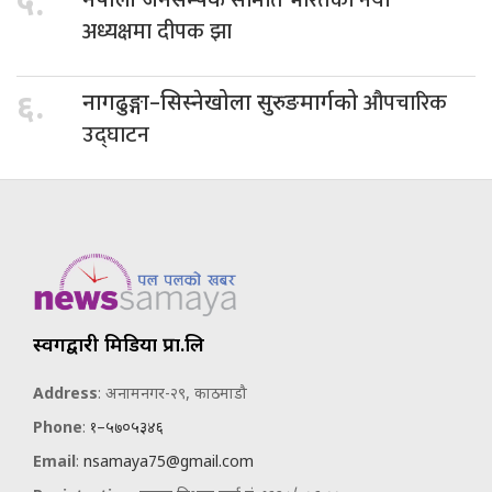
५.
नेपाली जनसम्पर्क
अध्यक्षमा दीपक झा
औपचारिक
६.
नागढुङ्गा–सिस्नेखोला सुरुङमार्गको
उद्घाटन
स्वर्गद्वारी मिडिया प्रा.लि
Address
: अनामनगर-२९, काठमाडौ
Phone
:
१–५७०५३४६
Email
:
nsamaya75@gmail.com