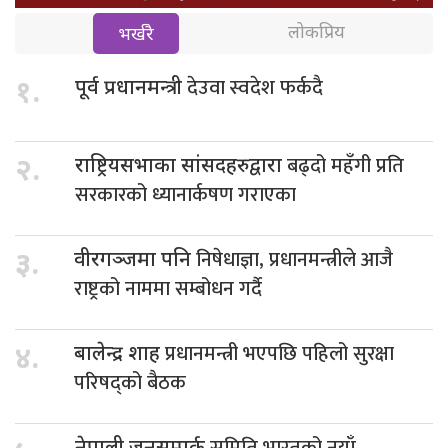
लोकप्रिय
भर्खरै
देउवा स्वदेश फर्कदै
१.
पूर्व प्रधानमन्त्री
बढ्दो महँगी प्रति
२.
राष्ट्रियसभाका सांसदहरुद्वारा
सरकारको ध्यानार्कषण गराएका
निषेधाज्ञा, प्रधानमन्त्रीले आजै
३.
वीरगञ्जमा पनि
राष्ट्रको नाममा सम्बोधन गर्दै
प्रधानमन्त्री भएपछि पहिलो सुरक्षा
४.
बालेन्द्र शाह
परिषद्को बैठक
समिति भारतको नयाँ