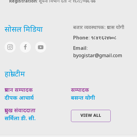
Registration
: सूचना विभाग दर्ता नं: १६२८/०७६-७७
बजार व्यवस्थापक: प्रयास योगी
सोसल मिडिया
Phone
:
९८४१६२४७०८
Email
:
byogistar@gmail.com
हाम्रो टीम
प्रधान सम्पादक
सम्पादक
दीपक आचार्य
बसन्त योगी
प्रमुख संवाददाता
VIEW ALL
सर्मिला डी. सी.