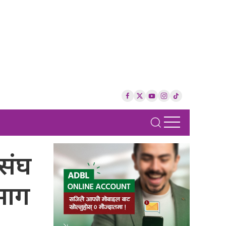
 संघ
माग