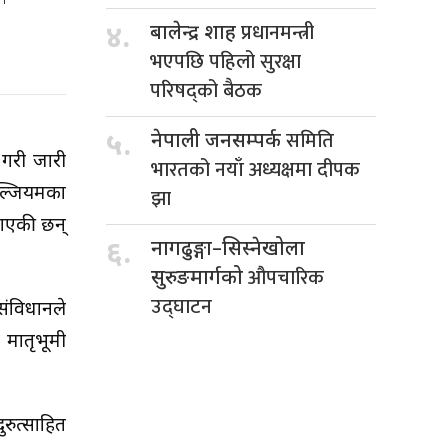
प्रधानमन्त्री
४.
बालेन्द्र शाह
भएपछि पहिलो सुरक्षा
परिषद्को बैठक
समिति
५.
नेपाली जनसम्पर्क
 गरी जारी
भारतको नयाँ अध्यक्षमा दीपक
ेल्जियमका
झा
ताएकी छन्
६.
नागढुङ्गा–सिस्नेखोला
औपचारिक
सुरुङमार्गको
उद्घाटन
संविधानले
मातृभूमी
रुत्साहित