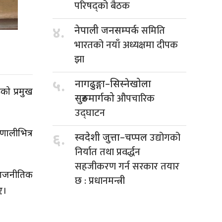
परिषद्को बैठक
समिति
४.
नेपाली जनसम्पर्क
भारतको नयाँ अध्यक्षमा दीपक
झा
५.
नागढुङ्गा–सिस्नेखोला
को प्रमुख
औपचारिक
सुरुङमार्गको
उद्घाटन
ालीभित्र
उद्योगको
६.
स्वदेशी जुत्ता–चप्पल
निर्यात तथा प्रवर्द्धन
सहजीकरण गर्न सरकार तयार
 राजनीतिक
छ : प्रधानमन्त्री
ए।