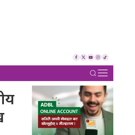
दीय
ख