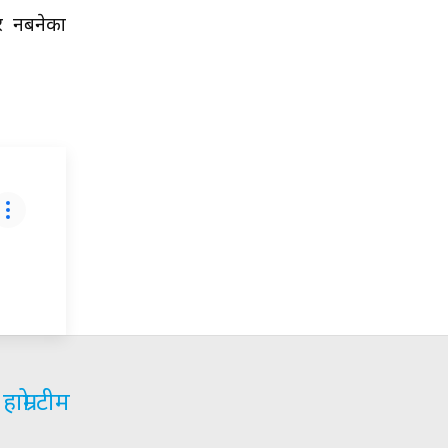
र नबनेका
हाम्रो टीम