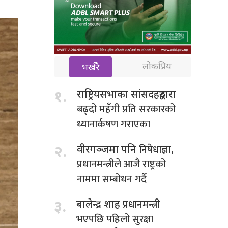
लोकप्रिय
भर्खरै
१.
राष्ट्रियसभाका सांसदहरुद्वारा
बढ्दो महँगी प्रति सरकारको
ध्यानार्कषण गराएका
निषेधाज्ञा,
२.
वीरगञ्जमा पनि
प्रधानमन्त्रीले आजै राष्ट्रको
नाममा सम्बोधन गर्दै
प्रधानमन्त्री
३.
बालेन्द्र शाह
भएपछि पहिलो सुरक्षा