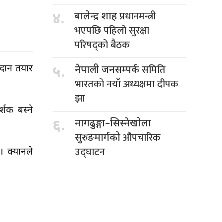
प्रधानमन्त्री
४.
बालेन्द्र शाह
भएपछि पहिलो सुरक्षा
परिषद्को बैठक
समिति
ैदान तयार
५.
नेपाली जनसम्पर्क
भारतको नयाँ अध्यक्षमा दीपक
झा
्शक बस्ने
६.
नागढुङ्गा–सिस्नेखोला
औपचारिक
सुरुङमार्गको
उद्घाटन
। क्यानले