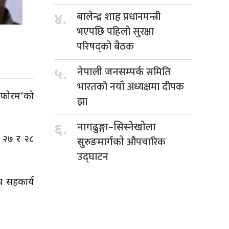
प्रधानमन्त्री
४.
बालेन्द्र शाह
भएपछि पहिलो सुरक्षा
परिषद्को बैठक
समिति
५.
नेपाली जनसम्पर्क
भारतको नयाँ अध्यक्षमा दीपक
क फोरम’को
झा
६.
नागढुङ्गा–सिस्नेखोला
ौ २७ र २८
औपचारिक
सुरुङमार्गको
उद्घाटन
य सहकार्य