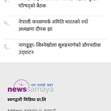
४.
परिषद्को बैठक
समिति भारतको नयाँ
५.
नेपाली जनसम्पर्क
अध्यक्षमा दीपक झा
औपचारिक
६.
नागढुङ्गा–सिस्नेखोला सुरुङमार्गको
उद्घाटन
स्वर्गद्वारी मिडिया प्रा.लि
Address
: अनामनगर-२९, काठमाडौ