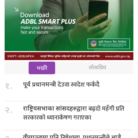
लोकप्रिय
भर्खरै
देउवा स्वदेश फर्कदै
१.
पूर्व प्रधानमन्त्री
बढ्दो महँगी प्रति
२.
राष्ट्रियसभाका सांसदहरुद्वारा
सरकारको ध्यानार्कषण गराएका
निषेधाज्ञा, प्रधानमन्त्रीले आजै