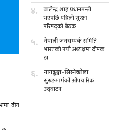
प्रधानमन्त्री
४.
बालेन्द्र शाह
भएपछि पहिलो सुरक्षा
परिषद्को बैठक
समिति
५.
नेपाली जनसम्पर्क
भारतको नयाँ अध्यक्षमा दीपक
झा
६.
नागढुङ्गा–सिस्नेखोला
औपचारिक
सुरुङमार्गको
उद्घाटन
देशमा तीन
ो छ ।