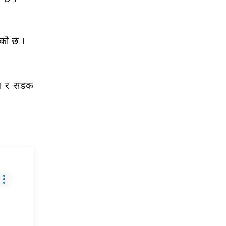
एको छ ।
पुल र सडक