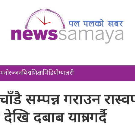
ल
मनोरञ्जन
बिश्व
शिक्षा
भिडियो
ग्यालरी
ँडै सम्पन्न गराउन रास्व
ेखि दबाब यात्रा गर्दै