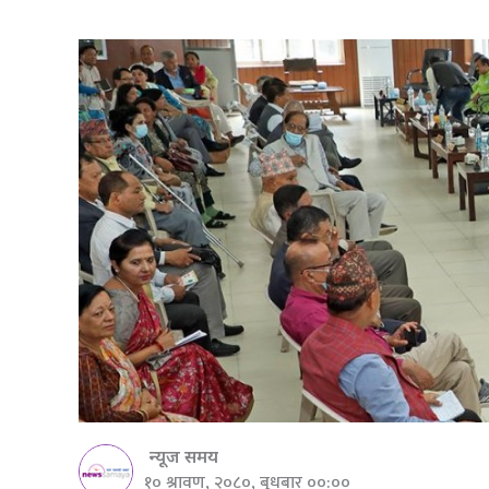
न्यूज समय
१० श्रावण, २०८०, बुधबार ००:००