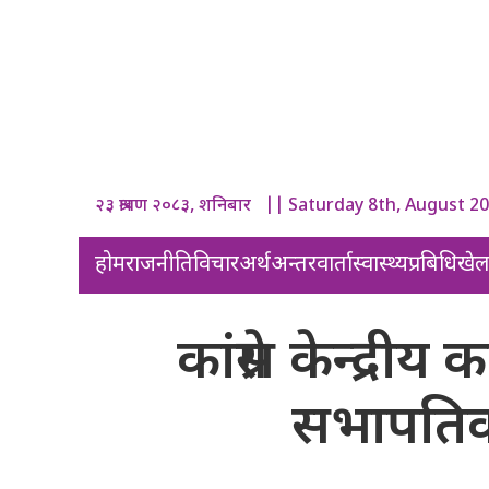
२३ श्रावण २०८३, शनिबार || Saturday 8th, August 2
होम
राजनीति
विचार
अर्थ
अन्तरवार्ता
स्वास्थ्य
प्रबिधि
खे
कांग्रेस केन्द्र
सभापतिक