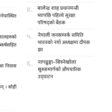
प्रधानमन्त्री
४.
बालेन्द्र शाह
भएपछि पहिलो सुरक्षा
नेपास्थित
परिषद्को बैठक
समिति
५.
नेपाली जनसम्पर्क
सवालहरुको
भारतको नयाँ अध्यक्षमा दीपक
्कर्षसहित
झा
६.
नागढुङ्गा–सिस्नेखोला
उवा निवास
औपचारिक
सुरुङमार्गको
उद्घाटन
न् । सोही