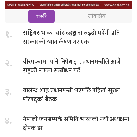
लोकप्रिय
भर्खरै
बढ्दो महँगी प्रति
१.
राष्ट्रियसभाका सांसदहरुद्वारा
सरकारको ध्यानार्कषण गराएका
निषेधाज्ञा, प्रधानमन्त्रीले आजै
२.
वीरगञ्जमा पनि
राष्ट्रको नाममा सम्बोधन गर्दै
प्रधानमन्त्री भएपछि पहिलो सुरक्षा
३.
बालेन्द्र शाह
परिषद्को बैठक
समिति भारतको नयाँ अध्यक्षमा
४.
नेपाली जनसम्पर्क
दीपक झा