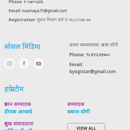
Phone
:
१–५७०५३४६
Email
:
nsamaya75@gmail.com
Registration
: सूचना विभाग दर्ता नं: १६२८/०७६-७७
बजार व्यवस्थापक: प्रयास योगी
सोसल मिडिया
Phone
:
९८४१६२४७०८
Email
:
byogistar@gmail.com
हाम्रो टीम
प्रधान सम्पादक
सम्पादक
दीपक आचार्य
बसन्त योगी
प्रमुख संवाददाता
VIEW ALL