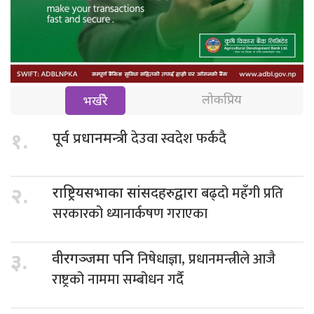
लोकप्रिय
भर्खरै
देउवा स्वदेश फर्कदै
१.
पूर्व प्रधानमन्त्री
बढ्दो महँगी प्रति
२.
राष्ट्रियसभाका सांसदहरुद्वारा
सरकारको ध्यानार्कषण गराएका
निषेधाज्ञा, प्रधानमन्त्रीले आजै
३.
वीरगञ्जमा पनि
राष्ट्रको नाममा सम्बोधन गर्दै