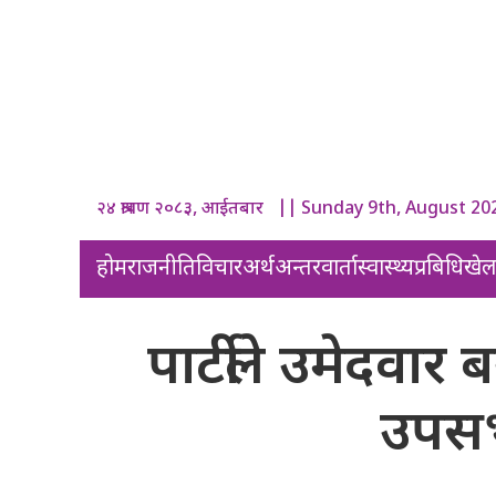
२४ श्रावण २०८३, आईतबार || Sunday 9th, August 20
होम
राजनीति
विचार
अर्थ
अन्तरवार्ता
स्वास्थ्य
प्रबिधि
खे
पार्टीले उमेदवार ब
उपसभ