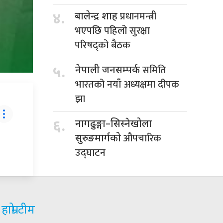
प्रधानमन्त्री
४.
बालेन्द्र शाह
भएपछि पहिलो सुरक्षा
परिषद्को बैठक
समिति
५.
नेपाली जनसम्पर्क
भारतको नयाँ अध्यक्षमा दीपक
झा
६.
नागढुङ्गा–सिस्नेखोला
औपचारिक
सुरुङमार्गको
उद्घाटन
हाम्रो टीम