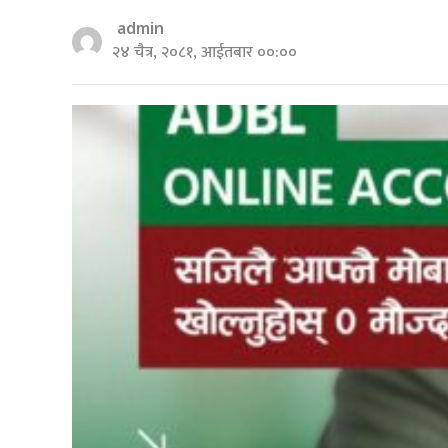
admin
२४ चैत्र, २०८१, आईतबार ००:००