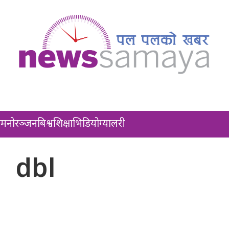
ल
मनोरञ्जन
बिश्व
शिक्षा
भिडियो
ग्यालरी
dbl