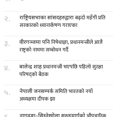
बढ्दो महँगी प्रति
२.
राष्ट्रियसभाका सांसदहरुद्वारा
सरकारको ध्यानार्कषण गराएका
निषेधाज्ञा, प्रधानमन्त्रीले आजै
३.
वीरगञ्जमा पनि
राष्ट्रको नाममा सम्बोधन गर्दै
प्रधानमन्त्री भएपछि पहिलो सुरक्षा
४.
बालेन्द्र शाह
परिषद्को बैठक
समिति भारतको नयाँ
५.
नेपाली जनसम्पर्क
अध्यक्षमा दीपक झा
औपचारिक
नागढुङ्गा–सिस्नेखोला सुरुङमार्गको