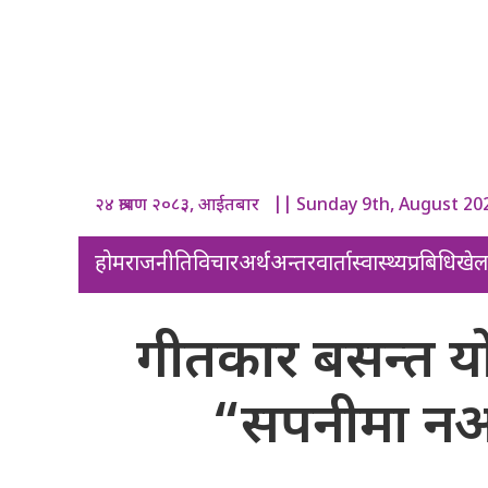
२४ श्रावण २०८३, आईतबार || Sunday 9th, August 20
होम
राजनीति
विचार
अर्थ
अन्तरवार्ता
स्वास्थ्य
प्रबिधि
खे
गीतकार बसन्त य
“सपनीमा नआ