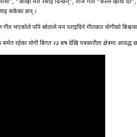
ाया”, “आँखा मेरा रसाई दिन्छन्”, तीज गीत “कल्ले खायो दर”, “
्याई सकेका छन् ।
न्टल गीत भएकोले पनि स्रोताले मन पराईदिने गीतकार योगीको बिश्वा
 रहेका योगी बिगत २३ बर्ष देखि पत्रकारीता क्षेत्रमा आवद्ध छ