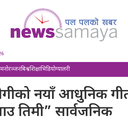
26
ल
मनोरञ्जन
बिश्व
शिक्षा
भिडियो
ग्यालरी
ोगीको नयाँ आधुनिक गी
उ तिमी” सार्वजनिक