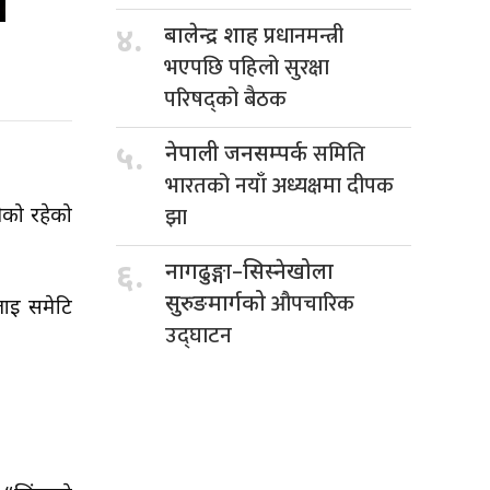
प्रधानमन्त्री
४.
बालेन्द्र शाह
भएपछि पहिलो सुरक्षा
परिषद्को बैठक
समिति
५.
नेपाली जनसम्पर्क
भारतको नयाँ अध्यक्षमा दीपक
झा
ीको रहेको
६.
नागढुङ्गा–सिस्नेखोला
औपचारिक
सुरुङमार्गको
ाई समेटि
उद्घाटन