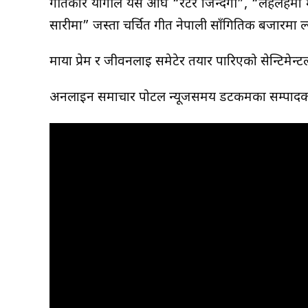
गीतकार योगीले यस अघि “रेटेर जिन्दगी”, “लहलहैमा म
सारीमा” जस्ता चर्चित गीत नेपाली साँगितिक बजारमा ल
माया प्रेम र जीवनलार्ई समेटेर तयार पारिएको सेन्टिमे
अनलाईन समाचार पोर्टल न्यूजसमय डटकमका सम्पादक समेत