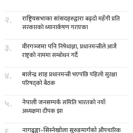
बढ्दो महँगी प्रति
२.
राष्ट्रियसभाका सांसदहरुद्वारा
सरकारको ध्यानार्कषण गराएका
निषेधाज्ञा, प्रधानमन्त्रीले आजै
३.
वीरगञ्जमा पनि
राष्ट्रको नाममा सम्बोधन गर्दै
प्रधानमन्त्री भएपछि पहिलो सुरक्षा
४.
बालेन्द्र शाह
परिषद्को बैठक
समिति भारतको नयाँ
५.
नेपाली जनसम्पर्क
अध्यक्षमा दीपक झा
औपचारिक
६.
नागढुङ्गा–सिस्नेखोला सुरुङमार्गको