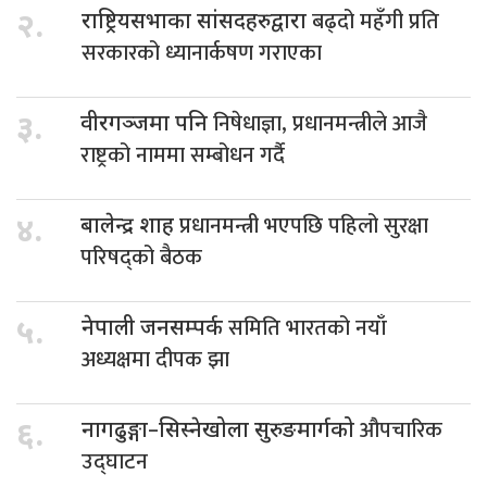
बढ्दो महँगी प्रति
२.
राष्ट्रियसभाका सांसदहरुद्वारा
सरकारको ध्यानार्कषण गराएका
निषेधाज्ञा, प्रधानमन्त्रीले आजै
३.
वीरगञ्जमा पनि
राष्ट्रको नाममा सम्बोधन गर्दै
प्रधानमन्त्री भएपछि पहिलो सुरक्षा
४.
बालेन्द्र शाह
परिषद्को बैठक
समिति भारतको नयाँ
५.
नेपाली जनसम्पर्क
अध्यक्षमा दीपक झा
औपचारिक
६.
नागढुङ्गा–सिस्नेखोला सुरुङमार्गको
उद्घाटन