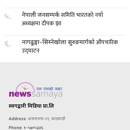
समिति भारतको नयाँ
५.
नेपाली जनसम्पर्क
अध्यक्षमा दीपक झा
औपचारिक
६.
नागढुङ्गा–सिस्नेखोला सुरुङमार्गको
उद्घाटन
स्वर्गद्वारी मिडिया प्रा.लि
Address
: अनामनगर-२९, काठमाडौ
Phone
:
१–५७०५३४६