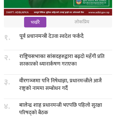
लोकप्रिय
भर्खरै
देउवा स्वदेश फर्कदै
१.
पूर्व प्रधानमन्त्री
बढ्दो महँगी प्रति
२.
राष्ट्रियसभाका सांसदहरुद्वारा
सरकारको ध्यानार्कषण गराएका
निषेधाज्ञा, प्रधानमन्त्रीले आजै
३.
वीरगञ्जमा पनि
राष्ट्रको नाममा सम्बोधन गर्दै
प्रधानमन्त्री भएपछि पहिलो सुरक्षा
४.
बालेन्द्र शाह
परिषद्को बैठक