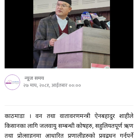
न्यूज समय
२७ माघ, २०८१, आईतबार ००:००
काठमाडौँ । वन तथा वातावरणमन्त्री ऐनबहादुर शाहीले
किसानका लागि जलवायु सम्बन्धी कोषहरु, सहुलियतपूर्ण ऋण
तथा प्रोत्साहनमा आधारित प्रणालीहरुको प्रवद्र्धन गर्नुपर्ने