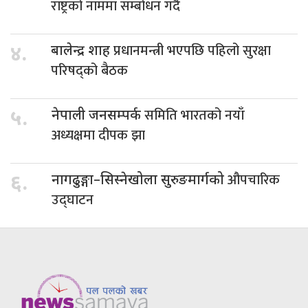
राष्ट्रको नाममा सम्बोधन गर्दै
प्रधानमन्त्री भएपछि पहिलो सुरक्षा
४.
बालेन्द्र शाह
परिषद्को बैठक
समिति भारतको नयाँ
५.
नेपाली जनसम्पर्क
अध्यक्षमा दीपक झा
औपचारिक
६.
नागढुङ्गा–सिस्नेखोला सुरुङमार्गको
उद्घाटन