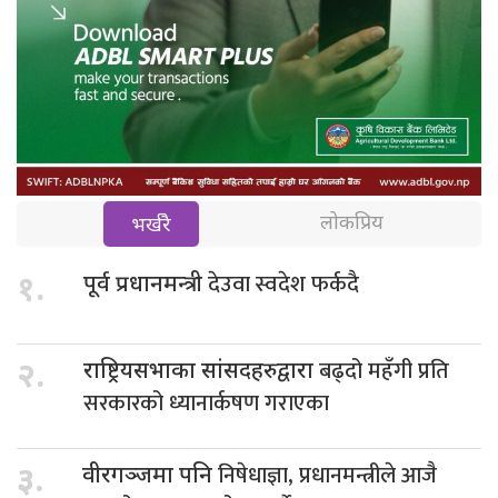
लोकप्रिय
भर्खरै
देउवा स्वदेश फर्कदै
१.
पूर्व प्रधानमन्त्री
बढ्दो महँगी प्रति
२.
राष्ट्रियसभाका सांसदहरुद्वारा
सरकारको ध्यानार्कषण गराएका
निषेधाज्ञा, प्रधानमन्त्रीले आजै
३.
वीरगञ्जमा पनि