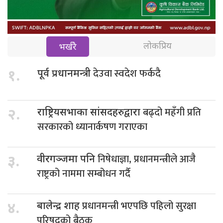
लोकप्रिय
भर्खरै
देउवा स्वदेश फर्कदै
१.
पूर्व प्रधानमन्त्री
बढ्दो महँगी प्रति
२.
राष्ट्रियसभाका सांसदहरुद्वारा
सरकारको ध्यानार्कषण गराएका
निषेधाज्ञा, प्रधानमन्त्रीले आजै
३.
वीरगञ्जमा पनि
राष्ट्रको नाममा सम्बोधन गर्दै
प्रधानमन्त्री भएपछि पहिलो सुरक्षा
४.
बालेन्द्र शाह
परिषद्को बैठक