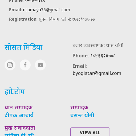
Phone
:
१–५७०५३४६
Email
:
nsamaya75@gmail.com
Registration
: सूचना विभाग दर्ता नं: १६२८/०७६-७७
बजार व्यवस्थापक: प्रयास योगी
सोसल मिडिया
Phone
:
९८४१६२४७०८
Email
:
byogistar@gmail.com
हाम्रो टीम
प्रधान सम्पादक
सम्पादक
दीपक आचार्य
बसन्त योगी
प्रमुख संवाददाता
VIEW ALL