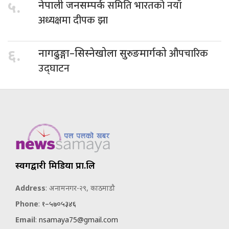
समिति भारतको नयाँ
५.
नेपाली जनसम्पर्क
अध्यक्षमा दीपक झा
औपचारिक
६.
नागढुङ्गा–सिस्नेखोला सुरुङमार्गको
उद्घाटन
स्वर्गद्वारी मिडिया प्रा.लि
Address
: अनामनगर-२९, काठमाडौ
Phone
:
१–५७०५३४६
Email
:
nsamaya75@gmail.com