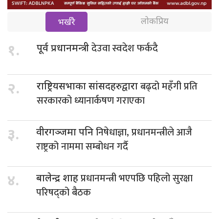
लोकप्रिय
भर्खरै
देउवा स्वदेश फर्कदै
१.
पूर्व प्रधानमन्त्री
बढ्दो महँगी प्रति
२.
राष्ट्रियसभाका सांसदहरुद्वारा
सरकारको ध्यानार्कषण गराएका
निषेधाज्ञा, प्रधानमन्त्रीले आजै
३.
वीरगञ्जमा पनि
राष्ट्रको नाममा सम्बोधन गर्दै
प्रधानमन्त्री भएपछि पहिलो सुरक्षा
४.
बालेन्द्र शाह
परिषद्को बैठक