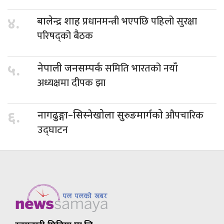
प्रधानमन्त्री भएपछि पहिलो सुरक्षा
४.
बालेन्द्र शाह
परिषद्को बैठक
समिति भारतको नयाँ
५.
नेपाली जनसम्पर्क
अध्यक्षमा दीपक झा
औपचारिक
६.
नागढुङ्गा–सिस्नेखोला सुरुङमार्गको
उद्घाटन