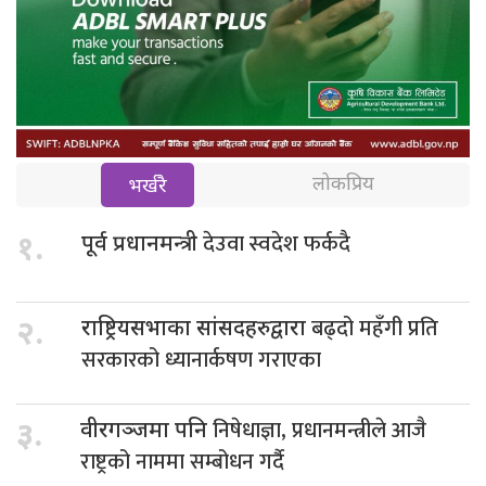
लोकप्रिय
भर्खरै
देउवा स्वदेश फर्कदै
१.
पूर्व प्रधानमन्त्री
बढ्दो महँगी प्रति
२.
राष्ट्रियसभाका सांसदहरुद्वारा
सरकारको ध्यानार्कषण गराएका
निषेधाज्ञा, प्रधानमन्त्रीले आजै
३.
वीरगञ्जमा पनि
राष्ट्रको नाममा सम्बोधन गर्दै