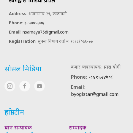
स्वर्गद्वारी मिडिया प्रा.लि
Address
: अनामनगर-२९, काठमाडौ
Phone
:
१–५७०५३४६
Email
:
nsamaya75@gmail.com
Registration
: सूचना विभाग दर्ता नं: १६२८/०७६-७७
बजार व्यवस्थापक: प्रयास योगी
सोसल मिडिया
Phone
:
९८४१६२४७०८
Email
:
byogistar@gmail.com
हाम्रो टीम
प्रधान सम्पादक
सम्पादक