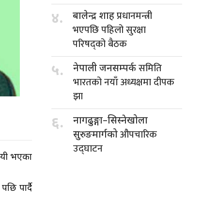
प्रधानमन्त्री
४.
बालेन्द्र शाह
भएपछि पहिलो सुरक्षा
परिषद्को बैठक
समिति
५.
नेपाली जनसम्पर्क
भारतको नयाँ अध्यक्षमा दीपक
झा
६.
नागढुङ्गा–सिस्नेखोला
औपचारिक
सुरुङमार्गको
उद्घाटन
िजयी भएका
छि पार्दै