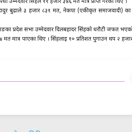
स्पर्धी उम्मेदवार सिंहले ११ हजार ३४६ मत मात्र प्राप्त गरेका थिए ।
बहादुर बुढाले ३ हजार ८३१ मत, नेकपा (एकीकृत समाजवादी) का 
ाङका प्रदेश सभा उम्मेदवार दिलबहादर सिंहको धरौटी जफत भएक
 मत मात्र पाएका थिए । सिंहलाई १० प्रतिशत पुगाउन थप २ हज