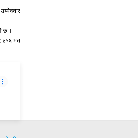
उम्मेदवार
ो छ ।
ार ४५६ मत