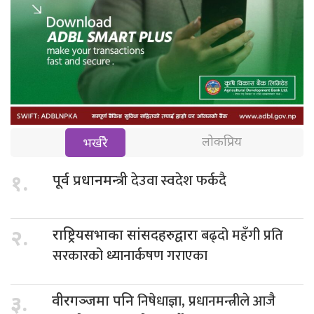
लोकप्रिय
भर्खरै
देउवा स्वदेश फर्कदै
१.
पूर्व प्रधानमन्त्री
बढ्दो महँगी प्रति
२.
राष्ट्रियसभाका सांसदहरुद्वारा
सरकारको ध्यानार्कषण गराएका
निषेधाज्ञा, प्रधानमन्त्रीले आजै
३.
वीरगञ्जमा पनि