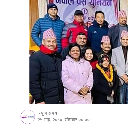
न्यूज समय
२५ भाद्र, २०८०, सोमबार ००:००