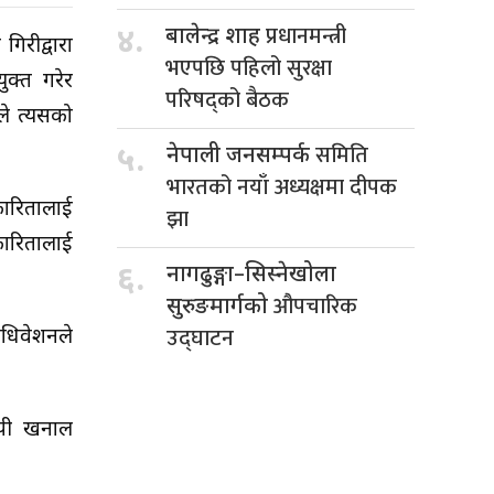
प्रधानमन्त्री
४.
बालेन्द्र शाह
गिरीद्वारा
भएपछि पहिलो सुरक्षा
ुक्त गरेर
परिषद्को बैठक
ाले त्यसको
समिति
५.
नेपाली जनसम्पर्क
भारतको नयाँ अध्यक्षमा दीपक
्रकारितालाई
झा
कारितालाई
६.
नागढुङ्गा–सिस्नेखोला
औपचारिक
सुरुङमार्गको
उद्घाटन
अधिवेशनले
सीपी खनाल