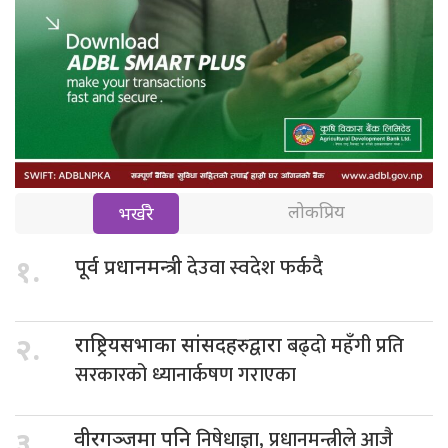
लोकप्रिय
भर्खरै
देउवा स्वदेश फर्कदै
१.
पूर्व प्रधानमन्त्री
बढ्दो महँगी प्रति
२.
राष्ट्रियसभाका सांसदहरुद्वारा
सरकारको ध्यानार्कषण गराएका
निषेधाज्ञा, प्रधानमन्त्रीले आजै
३.
वीरगञ्जमा पनि