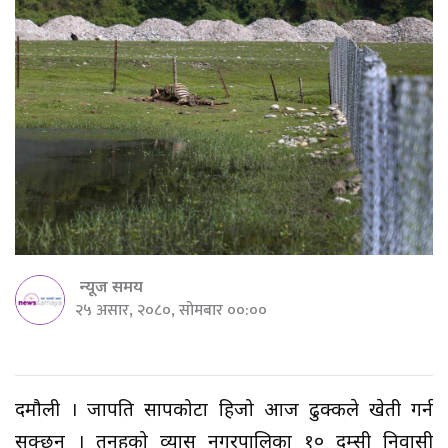
न्यूज समय
२५ असार, २०८०, सोमबार ००:००
दमौली । प्रजापति सापकोटा हिजो आज ढुक्कले खेती गर्न
सक्छन् । तनहुको व्यास नगरपालिका १० दुम्सी निवासी