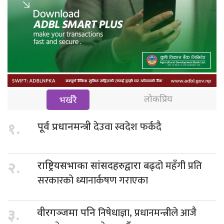
लोकप्रिय
भर्खरै
देउवा स्वदेश फर्कदै
१.
पूर्व प्रधानमन्त्री
बढ्दो महँगी प्रति
२.
राष्ट्रियसभाका सांसदहरुद्वारा
सरकारको ध्यानार्कषण गराएका
निषेधाज्ञा, प्रधानमन्त्रीले आजै
३.
वीरगञ्जमा पनि