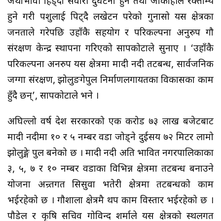
जथाभावी हिड्दा सवारी दुर्घटना हुने तथा जोकोहीले रक्ताम्य
हुने गरी पशुलाई पिट्दै लखेटन परेको गुनासो यस क्षेत्रका
जनताले गरेपछि उहाँकै सहयोग र परिकल्पना अनुरुप गौ
संरक्षण केन्द्र स्थापना गरिएको सापकोटाले सुनाए । ‘उहाँकै
परिकल्पना अनरुप यस क्षेत्रमा मादी नदी तटबन्ध, सार्वजनिक
जग्गा संरक्षण, झोलुङगेपुल निर्माणलगायतका विकासका काम
हुँदै छन्’, सापकोटाले भने ।
अघिल्लो वर्ष प्रदेश सरकारको एक करोड ७३ लाख बजेटबाट
मादी नदीमा १० र ५ नम्बर वडा जोड्ने दुईसय ७२ मिटर लामो
झोलुङ्गे पुल बनेको छ । मादी नदी अति प्रभावित नगरपालिकाका
३, ५, ७ र १० नम्बर वडाका विभिन्न क्षेत्रमा तटबन्ध बनाउने
योजना अन्र्तगत सिसुवा भतेरी क्षेत्रमा तटबन्धको काम
भईरहेको छ । गौशाला क्षेत्रमै थप काम विस्तार भईरहेको छ ।
पौडेल र कृषि सचिव गोविन्द शर्माले यस क्षेत्रको स्थलगत