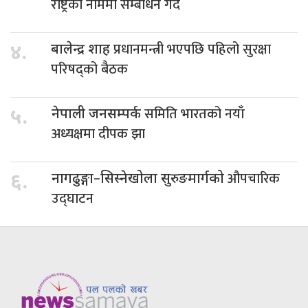
राष्ट्रको नाममा सम्बोधन गर्दै
प्रधानमन्त्री भएपछि पहिलो सुरक्षा
४.
बालेन्द्र शाह
परिषद्को बैठक
समिति भारतको नयाँ
५.
नेपाली जनसम्पर्क
अध्यक्षमा दीपक झा
औपचारिक
६.
नागढुङ्गा–सिस्नेखोला सुरुङमार्गको
उद्घाटन