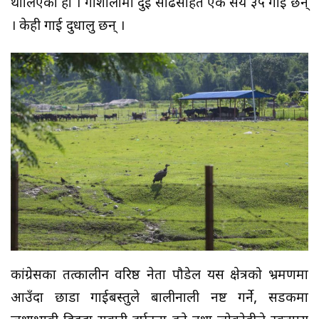
थालिएको हो । गौशालामा दुई साँढेसहित एक सय ३५ गाई छन्
। केही गाई दुधालु छन् ।
कांग्रेसका तत्कालीन वरिष्ठ नेता पौडेल यस क्षेत्रको भ्रमणमा
आउँदा छाडा गाईबस्तुले बालीनाली नष्ट गर्ने, सडकमा