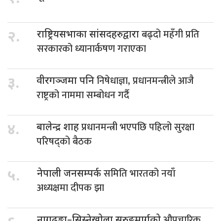
बढ्दो महँगी प्रति
२.
राष्ट्रियसभाका सांसदहरुद्वारा
सरकारको ध्यानार्कषण गराएका
निषेधाज्ञा, प्रधानमन्त्रीले आजै
३.
वीरगञ्जमा पनि
राष्ट्रको नाममा सम्बोधन गर्दै
प्रधानमन्त्री भएपछि पहिलो सुरक्षा
४.
बालेन्द्र शाह
परिषद्को बैठक
समिति भारतको नयाँ
५.
नेपाली जनसम्पर्क
अध्यक्षमा दीपक झा
औपचारिक
नागढुङ्गा–सिस्नेखोला सुरुङमार्गको