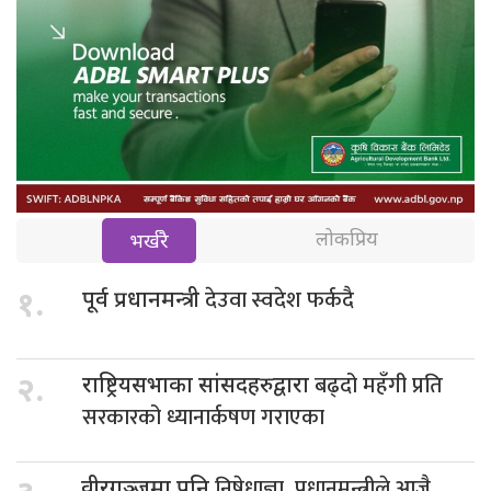
लोकप्रिय
भर्खरै
देउवा स्वदेश फर्कदै
१.
पूर्व प्रधानमन्त्री
बढ्दो महँगी प्रति
२.
राष्ट्रियसभाका सांसदहरुद्वारा
सरकारको ध्यानार्कषण गराएका
निषेधाज्ञा, प्रधानमन्त्रीले आजै
वीरगञ्जमा पनि