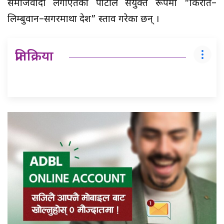
समाजवादी लगाएतका पार्टीले संयुक्त रूपमा “किरात–
लिम्बुवान–सगरमाथा प्रदेश” प्रस्ताव गरेका छन् ।
प्रतिक्रिया