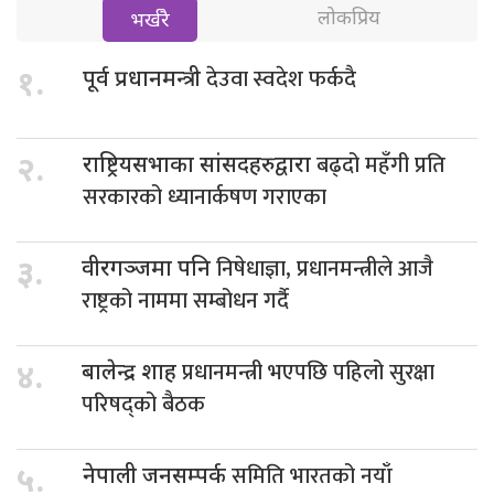
लोकप्रिय
भर्खरै
देउवा स्वदेश फर्कदै
१.
पूर्व प्रधानमन्त्री
बढ्दो महँगी प्रति
२.
राष्ट्रियसभाका सांसदहरुद्वारा
सरकारको ध्यानार्कषण गराएका
निषेधाज्ञा, प्रधानमन्त्रीले आजै
३.
वीरगञ्जमा पनि
राष्ट्रको नाममा सम्बोधन गर्दै
प्रधानमन्त्री भएपछि पहिलो सुरक्षा
४.
बालेन्द्र शाह
परिषद्को बैठक
समिति भारतको नयाँ
५.
नेपाली जनसम्पर्क