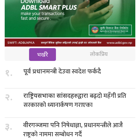
लोकप्रिय
भर्खरै
देउवा स्वदेश फर्कदै
१.
पूर्व प्रधानमन्त्री
बढ्दो महँगी प्रति
२.
राष्ट्रियसभाका सांसदहरुद्वारा
सरकारको ध्यानार्कषण गराएका
निषेधाज्ञा, प्रधानमन्त्रीले आजै
३.
वीरगञ्जमा पनि
राष्ट्रको नाममा सम्बोधन गर्दै