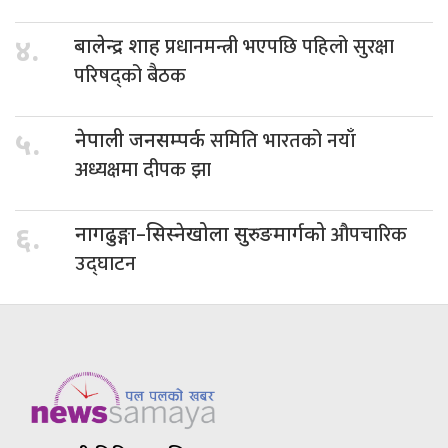
प्रधानमन्त्री भएपछि पहिलो सुरक्षा
४.
बालेन्द्र शाह
परिषद्को बैठक
समिति भारतको नयाँ
५.
नेपाली जनसम्पर्क
अध्यक्षमा दीपक झा
औपचारिक
६.
नागढुङ्गा–सिस्नेखोला सुरुङमार्गको
उद्घाटन