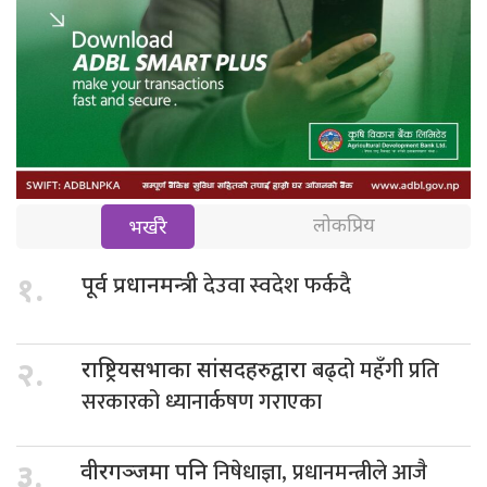
लोकप्रिय
भर्खरै
देउवा स्वदेश फर्कदै
१.
पूर्व प्रधानमन्त्री
बढ्दो महँगी प्रति
२.
राष्ट्रियसभाका सांसदहरुद्वारा
सरकारको ध्यानार्कषण गराएका
निषेधाज्ञा, प्रधानमन्त्रीले आजै
३.
वीरगञ्जमा पनि