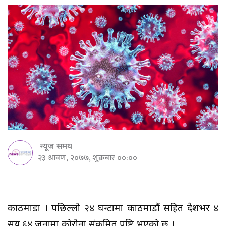
न्यूज समय
२३ श्रावण, २०७७, शुक्रबार ००:००
काठमाडौँ । पछिल्लो २४ घन्टामा काठमाडौं सहित देशभर ४
सय ६४ जनामा कोरोना संक्रमित पुष्टि भएको छ ।