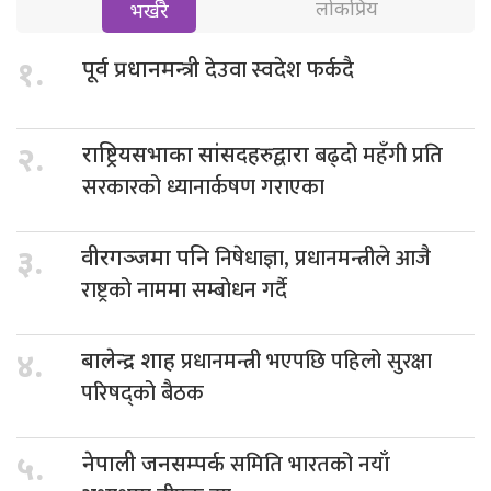
लोकप्रिय
भर्खरै
देउवा स्वदेश फर्कदै
१.
पूर्व प्रधानमन्त्री
बढ्दो महँगी प्रति
२.
राष्ट्रियसभाका सांसदहरुद्वारा
सरकारको ध्यानार्कषण गराएका
निषेधाज्ञा, प्रधानमन्त्रीले आजै
३.
वीरगञ्जमा पनि
राष्ट्रको नाममा सम्बोधन गर्दै
प्रधानमन्त्री भएपछि पहिलो सुरक्षा
४.
बालेन्द्र शाह
परिषद्को बैठक
समिति भारतको नयाँ
५.
नेपाली जनसम्पर्क