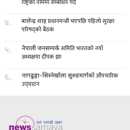
राष्ट्रको नाममा सम्बोधन गर्दै
प्रधानमन्त्री भएपछि पहिलो सुरक्षा
४.
बालेन्द्र शाह
परिषद्को बैठक
समिति भारतको नयाँ
५.
नेपाली जनसम्पर्क
अध्यक्षमा दीपक झा
औपचारिक
६.
नागढुङ्गा–सिस्नेखोला सुरुङमार्गको
उद्घाटन