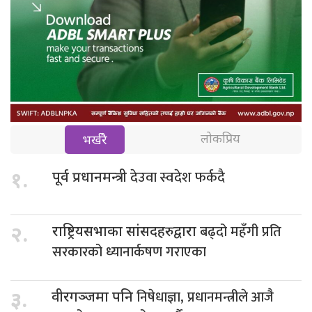
लोकप्रिय
भर्खरै
देउवा स्वदेश फर्कदै
१.
पूर्व प्रधानमन्त्री
बढ्दो महँगी प्रति
२.
राष्ट्रियसभाका सांसदहरुद्वारा
सरकारको ध्यानार्कषण गराएका
निषेधाज्ञा, प्रधानमन्त्रीले आजै
३.
वीरगञ्जमा पनि