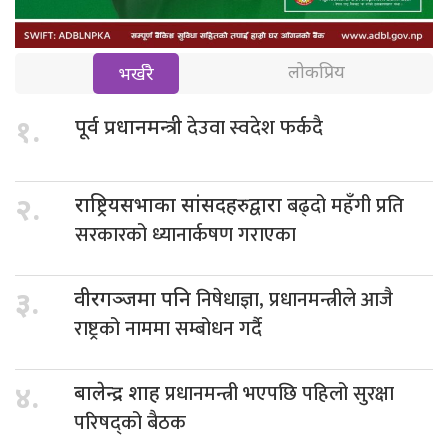
लोकप्रिय
भर्खरै
देउवा स्वदेश फर्कदै
१.
पूर्व प्रधानमन्त्री
बढ्दो महँगी प्रति
२.
राष्ट्रियसभाका सांसदहरुद्वारा
सरकारको ध्यानार्कषण गराएका
निषेधाज्ञा, प्रधानमन्त्रीले आजै
३.
वीरगञ्जमा पनि
राष्ट्रको नाममा सम्बोधन गर्दै
प्रधानमन्त्री भएपछि पहिलो सुरक्षा
४.
बालेन्द्र शाह
परिषद्को बैठक