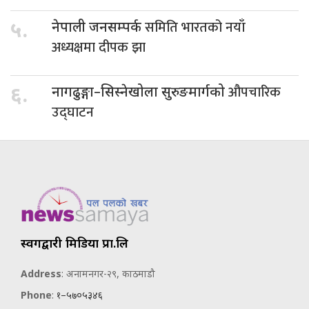
समिति भारतको नयाँ
५.
नेपाली जनसम्पर्क
अध्यक्षमा दीपक झा
औपचारिक
६.
नागढुङ्गा–सिस्नेखोला सुरुङमार्गको
उद्घाटन
स्वर्गद्वारी मिडिया प्रा.लि
Address
: अनामनगर-२९, काठमाडौ
Phone
:
१–५७०५३४६