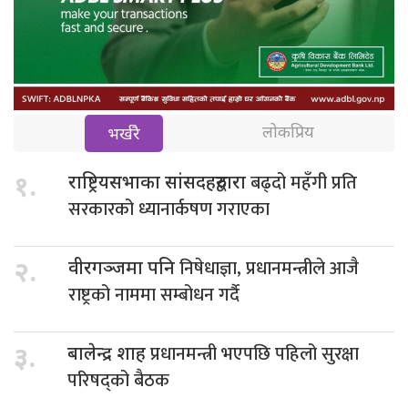
लोकप्रिय
भर्खरै
बढ्दो महँगी प्रति
१.
राष्ट्रियसभाका सांसदहरुद्वारा
सरकारको ध्यानार्कषण गराएका
निषेधाज्ञा, प्रधानमन्त्रीले आजै
२.
वीरगञ्जमा पनि
राष्ट्रको नाममा सम्बोधन गर्दै
प्रधानमन्त्री भएपछि पहिलो सुरक्षा
३.
बालेन्द्र शाह
परिषद्को बैठक