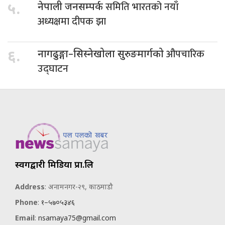
समिति भारतको नयाँ
५.
नेपाली जनसम्पर्क
अध्यक्षमा दीपक झा
औपचारिक
६.
नागढुङ्गा–सिस्नेखोला सुरुङमार्गको
उद्घाटन
स्वर्गद्वारी मिडिया प्रा.लि
Address
: अनामनगर-२९, काठमाडौ
Phone
:
१–५७०५३४६
Email
:
nsamaya75@gmail.com