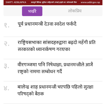
लोकप्रिय
भर्खरै
देउवा स्वदेश फर्कदै
१.
पूर्व प्रधानमन्त्री
बढ्दो महँगी प्रति
२.
राष्ट्रियसभाका सांसदहरुद्वारा
सरकारको ध्यानार्कषण गराएका
निषेधाज्ञा, प्रधानमन्त्रीले आजै
३.
वीरगञ्जमा पनि
राष्ट्रको नाममा सम्बोधन गर्दै
प्रधानमन्त्री भएपछि पहिलो सुरक्षा
४.
बालेन्द्र शाह
परिषद्को बैठक